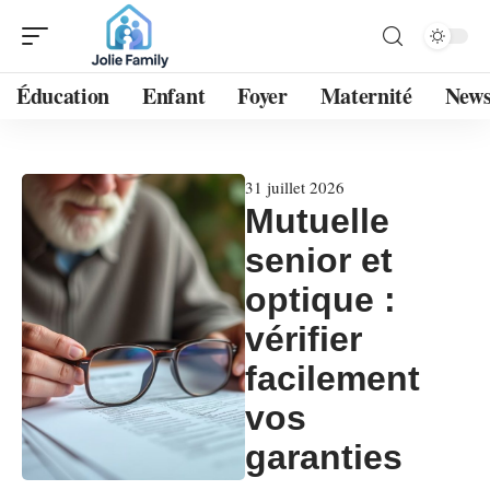
Éducation
Enfant
Foyer
Maternité
New
31 juillet 2026
Mutuelle
senior et
optique :
vérifier
facilement
vos
garanties