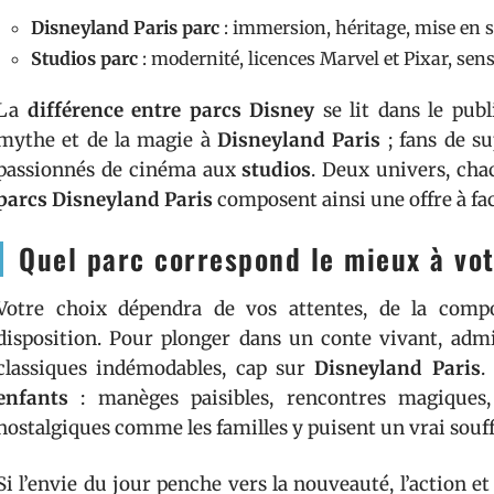
Disneyland Paris parc
: immersion, héritage, mise en s
Studios parc
: modernité, licences Marvel et Pixar, sen
La
différence entre parcs Disney
se lit dans le publ
mythe et de la magie à
Disneyland Paris
; fans de s
passionnés de cinéma aux
studios
. Deux univers, cha
parcs Disneyland Paris
composent ainsi une offre à fac
Quel parc correspond le mieux à vo
Votre choix dépendra de vos attentes, de la comp
disposition. Pour plonger dans un conte vivant, admir
classiques indémodables, cap sur
Disneyland Paris
enfants
: manèges paisibles, rencontres magiques,
nostalgiques comme les familles y puisent un vrai souff
Si l’envie du jour penche vers la nouveauté, l’action et