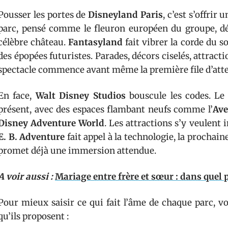
Pousser les portes de
Disneyland Paris
, c’est s’offri
parc, pensé comme le fleuron européen du groupe, d
célèbre château.
Fantasyland
fait vibrer la corde du s
des épopées futuristes. Parades, décors ciselés, attractio
spectacle commence avant même la première file d’atte
En face,
Walt Disney Studios
bouscule les codes. Le
présent, avec des espaces flambant neufs comme l’
Av
Disney Adventure World
. Les attractions s’y veulent
E. B. Adventure
fait appel à la technologie, la prochai
promet déjà une immersion attendue.
A voir aussi :
Mariage entre frère et sœur : dans quel p
Pour mieux saisir ce qui fait l’âme de chaque parc, v
qu’ils proposent :