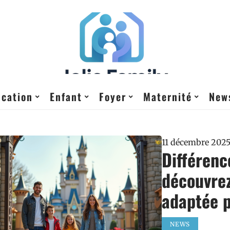
cation
Enfant
Foyer
Maternité
New
11 décembre 202
Différenc
découvrez
adaptée p
NEWS