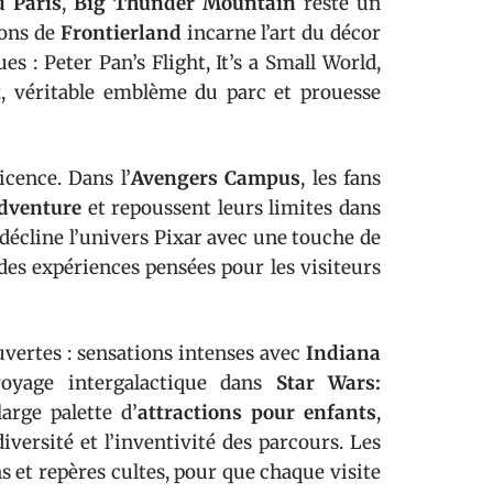
d Paris
,
Big Thunder Mountain
reste un
yons de
Frontierland
incarne l’art du décor
ues : Peter Pan’s Flight, It’s a Small World,
t
, véritable emblème du parc et prouesse
icence. Dans l’
Avengers Campus
, les fans
Adventure
et repoussent leurs limites dans
décline l’univers Pixar avec une touche de
 des expériences pensées pour les visiteurs
uvertes : sensations intenses avec
Indiana
voyage intergalactique dans
Star Wars:
large palette d’
attractions pour enfants
,
versité et l’inventivité des parcours. Les
 et repères cultes, pour que chaque visite