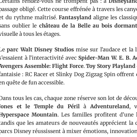
Certains rendez-vous ne trompent pas : à
Disneylan
passage obligé. Cette course effrénée à travers les can
et du rythme maîtrisé.
Fantasyland
aligne les classiq
sans oublier le
château de la Belle au bois dorman
visuelle à tous les étages.
Le
parc Walt Disney Studios
mise sur l’audace et la l
s’essaient à l’interactivité avec
Spider-Man W. E. B. 
Avengers Assemble: Flight Force
.
Toy Story Playland
fantaisie : RC Racer et Slinky Dog Zigzag Spin offrent
en quête de fun accessible.
Dans tous les cas, chaque zone réserve son lot de déco
Jones et le Temple du Péril
à
Adventureland
, 
Hyperspace Mountain
. Les familles profitent d’une 
tandis que les amateurs de nouveautés apprécient la di
parcs Disney réussissent à mixer émotions, innovations