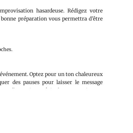
improvisation hasardeuse. Rédigez votre
e bonne préparation vous permettra d’être
oches.
 l’événement. Optez pour un ton chaleureux
quer des pauses pour laisser le message
pte l’attention et évite la monotonie.
eux, souriez et n’hésitez pas à inclure des
rleront à tous. Cet échange rendra votre