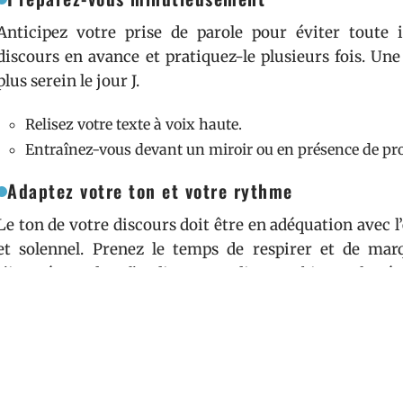
Anticipez votre prise de parole pour éviter toute 
discours en avance et pratiquez-le plusieurs fois. Un
plus serein le jour J.
Relisez votre texte à voix haute.
Entraînez-vous devant un miroir ou en présence de pr
Adaptez votre ton et votre rythme
Le ton de votre discours doit être en adéquation avec
et solennel. Prenez le temps de respirer et de mar
s’imprégner dans l’audience. Un discours bien rythmé ca
Interagissez avec l’audience
Créez un lien avec les invités. Regardez-les dans les y
clins d’œil humoristiques ou des références qui pa
discours plus vivant et mémorable.