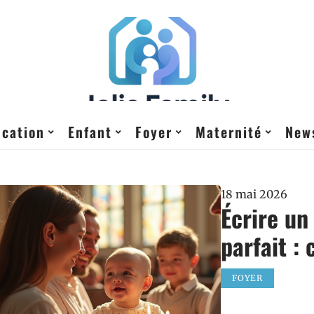
cation
Enfant
Foyer
Maternité
New
18 mai 2026
Écrire un
parfait :
FOYER