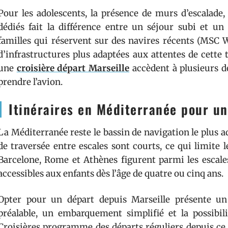
Pour les adolescents, la présence de murs d’escalade,
dédiés fait la différence entre un séjour subi et un
familles qui réservent sur des navires récents (MSC 
d’infrastructures plus adaptées aux attentes de cette 
une
croisière départ Marseille
accèdent à plusieurs d
prendre l’avion.
Itinéraires en Méditerranée pour un
La Méditerranée reste le bassin de navigation le plus 
de traversée entre escales sont courts, ce qui limite
Barcelone, Rome et Athènes figurent parmi les escales
accessibles aux enfants dès l’âge de quatre ou cinq ans.
Opter pour un départ depuis Marseille présente un 
préalable, un embarquement simplifié et la possibil
Croisières programme des départs réguliers depuis ce po