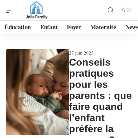
Éducation
Enfant
Foyer
Maternité
New
27 juin 2023
Conseils
pratiques
pour les
parents : que
faire quand
l’enfant
préfère la