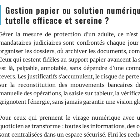
Gestion papier ou solution numériqu
tutelle efficace et sereine ?
Gérer la mesure de protection d’un adulte, ce n’est
mandataires judiciaires sont confrontés chaque jou
organiser les dossiers, où archiver les documents, co
Ceux qui restent fidèles au support papier avancent la s
est là, palpable, annotable, sans dépendre d’une con
revers. Les justificatifs s’accumulent, le risque de pert
sur la reconstitution des mouvements bancaires de
manuelle des opérations, la saisie sur tableur, la vérifi
grignotent l’énergie, sans jamais garantir une vision gl
Pour ceux qui prennent le virage numérique avec
quotidien se transforme : toutes les informations, de
sont centralisées dans un espace sécurisé. Fini les rech