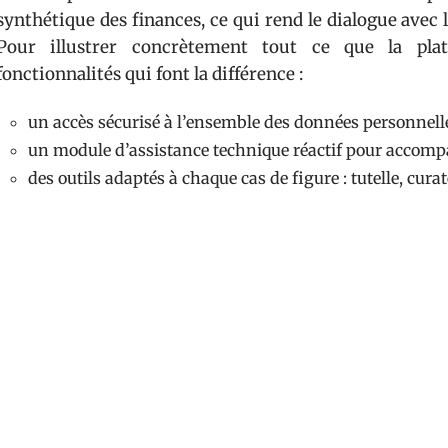
synthétique des finances, ce qui rend le dialogue avec l’
Pour illustrer concrètement tout ce que la pla
fonctionnalités qui font la différence :
un accès sécurisé à l’ensemble des données personnell
un module d’assistance technique réactif pour accompa
des outils adaptés à chaque cas de figure : tutelle, cura
Au-delà des chiffres et du classement, Mon Proxima a é
personne protégée. Quand la situation le permet, ell
participer à la gestion de ses propres affaires, toujou
approche favorise l’inclusion et redonne une part d’ini
Sur le plan de la sécurité, la plateforme coche tout
réglementation française sur la protection des données 
et un historique complet des actions réalisées. M
confiance, pour que chaque tuteur puisse avancer avec la