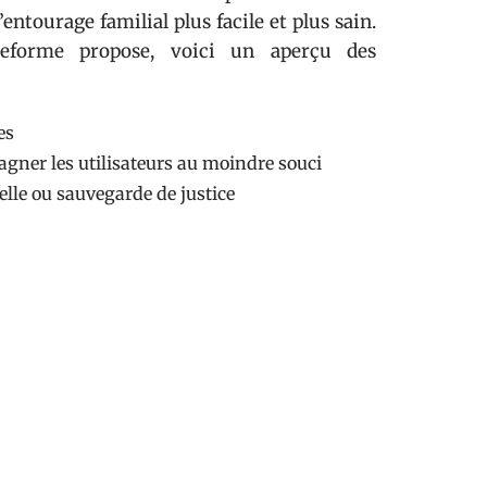
entourage familial plus facile et plus sain.
teforme propose, voici un aperçu des
es
gner les utilisateurs au moindre souci
telle ou sauvegarde de justice
té pensée pour respecter l’autonomie de la
e peut consulter ses informations ou même
rs sous le regard attentif du tuteur. Cette
tiative aux majeurs concernés.
es les cases : conformité stricte avec la
sensibles, protocoles de sécurité robustes,
on Proxima s’affirme comme un allié de
 certitude de respecter la loi et la dignité