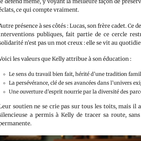
le défend même, y voyant la meilleure façon de préserve
éclats, ce qui compte vraiment.
Autre présence à ses côtés : Lucas, son frère cadet. Ce d
interventions publiques, fait partie de ce cercle rest
solidarité n’est pas un mot creux : elle se vit au quotidi
Voici les valeurs que Kelly attribue à son éducation :
Le sens du travail bien fait, hérité d’une tradition famil
La persévérance, clé de ses avancées dans l’univers exi
Une ouverture d’esprit nourrie par la diversité des par
Leur soutien ne se crie pas sur tous les toits, mais i
silencieuse a permis à Kelly de tracer sa route, sans 
permanente.