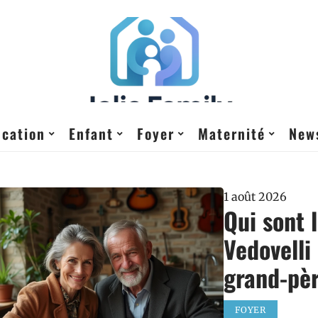
cation
Enfant
Foyer
Maternité
New
1 août 2026
Qui sont 
Vedovelli
grand-pè
FOYER