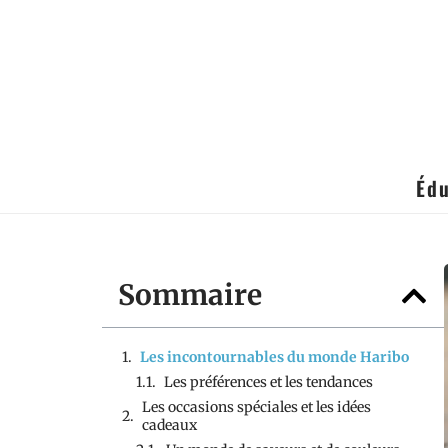
Édu
Sommaire
Les incontournables du monde Haribo
Les préférences et les tendances
Les occasions spéciales et les idées
cadeaux