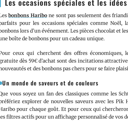
Les occasions spéciales et les idée
Les
bonbons Haribo
ne sont pas seulement des friandis
parfaits pour les occasions spéciales comme Noël, 
bonbons lors d’un événement. Les pièces chocolat et l
une boîte de bonbons pour un cadeau unique.
Pour ceux qui cherchent des offres économiques, le
gratuite dès 59€ d’achat sont des incitations attractiv
nouveautés et des bonbons pas chers pour se faire plaisir
Un monde de saveurs et de couleurs
Que vous soyez un fan des classiques comme les Sch
préfériez explorer de nouvelles saveurs avec les Pik 
Haribo pour chaque goût. Et pour ceux qui chercheront
les filtres actifs pour un affichage personnalisé de vos 