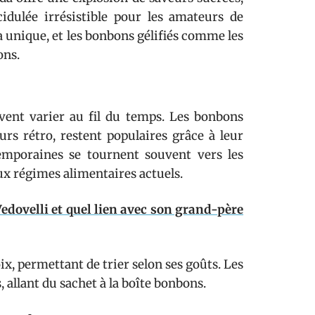
idulée irrésistible pour les amateurs de
a unique, et les bonbons gélifiés comme les
ons.
vent varier au fil du temps. Les bonbons
rs rétro, restent populaires grâce à leur
temporaines se tournent souvent vers les
ux régimes alimentaires actuels.
Vedovelli et quel lien avec son grand-père
x, permettant de trier selon ses goûts. Les
 allant du sachet à la boîte bonbons.