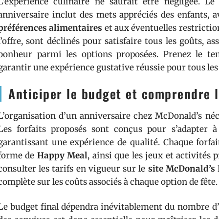
L’expérience culinaire ne saurait être négligée. L
anniversaire inclut des mets appréciés des enfants, a
préférences alimentaires
et aux éventuelles restricti
l’offre, sont déclinés pour satisfaire tous les goûts, 
bonheur parmi les options proposées. Prenez le te
garantir une expérience gustative réussie pour tous les
Anticiper le budget et comprendre le
L’organisation d’un anniversaire chez McDonald’s né
Les forfaits proposés sont conçus pour s’adapter à
garantissant une expérience de qualité. Chaque forfai
forme de
Happy Meal
, ainsi que les jeux et activités 
consulter les tarifs en vigueur sur le
site McDonald’s
complète sur les coûts associés à chaque option de fête.
Le budget final dépendra inévitablement du nombre d