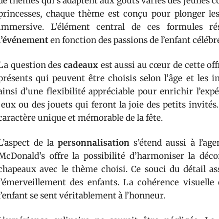
de thèmes qui s’adaptent aux goûts variés des jeunes con
princesses, chaque thème est conçu pour plonger le
immersive. L’élément central de ces formules r
l’événement
en fonction des passions de l’enfant célébr
La question des
cadeaux
est aussi au cœur de cette of
présents qui peuvent être choisis selon l’âge et les i
ainsi d’une flexibilité appréciable pour enrichir l’ex
jeux ou des jouets qui feront la joie des petits invités
caractère unique et mémorable de la fête.
L’aspect de la
personnalisation
s’étend aussi à l’age
McDonald’s offre la possibilité d’harmoniser la décor
chapeaux avec le thème choisi. Ce souci du détail as
l’émerveillement des enfants. La cohérence visuelle 
l’enfant se sent véritablement à l’honneur.