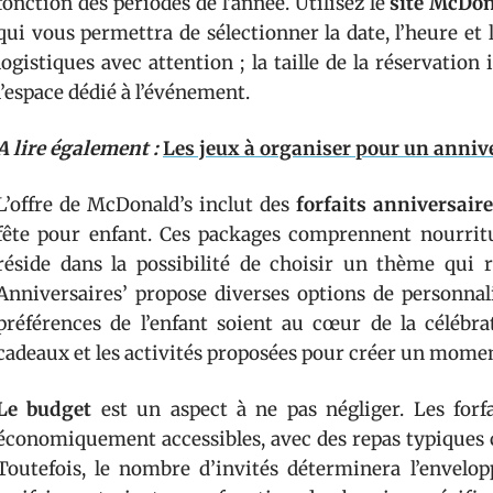
fonction des périodes de l’année. Utilisez le
site McDon
qui vous permettra de sélectionner la date, l’heure et 
logistiques avec attention ; la taille de la réservatio
l’espace dédié à l’événement.
A lire également :
Les jeux à organiser pour un anniv
L’offre de McDonald’s inclut des
forfaits anniversaire
fête pour enfant. Ces packages comprennent nourriture
réside dans la possibilité de choisir un thème qui r
Anniversaires’ propose diverses options de personnali
préférences de l’enfant soient au cœur de la célébra
cadeaux et les activités proposées pour créer un momen
Le budget
est un aspect à ne pas négliger. Les forf
économiquement accessibles, avec des repas typique
Toutefois, le nombre d’invités déterminera l’envelop