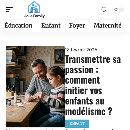
Éducation
Enfant
Foyer
Maternité
18 février 2026
Transmettre sa
passion :
comment
initier vos
enfants au
modélisme ?
ENFANT