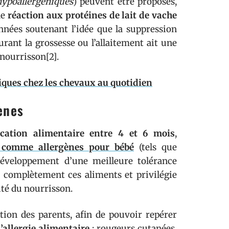
hypoallergéniques
) peuvent être proposés,
de
réaction aux protéines de lait de vache
nnées soutenant l’idée que la suppression
urant la grossesse ou l’allaitement ait une
 nourrisson[2].
iques chez les chevaux au quotidien
ènes
fication alimentaire entre 4 et 6 mois
,
s comme allergènes pour bébé
(tels que
 développement d’une meilleure tolérance
er complètement ces aliments et privilégie
ité du nourrisson.
ntion des parents, afin de pouvoir repérer
’allergie alimentaire
: rougeurs cutanées,