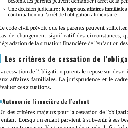
besoins, les parents peuvent demander l’arrêt de la pe
Une décision judiciaire : le
juge aux affaires familiales
continuation ou l’arrêt de l’obligation alimentaire.
Le code civil prévoit que les parents peuvent sollicite
cas de changement significatif des circonstances, qu
dégradation de la situation financière de l’enfant ou des
Les critères de cessation de l’oblig
La cessation de l’obligation parentale repose sur des c
aux affaires familiales
. La jurisprudence et le cadre 
évaluer ces situations.
Autonomie financière de l’enfant
Un des critères majeurs pour la cessation de l’obligat
l’enfant. Lorsqu’un enfant parvient à subvenir à ses bes
les parents peuvent légitimement demander la fin de l