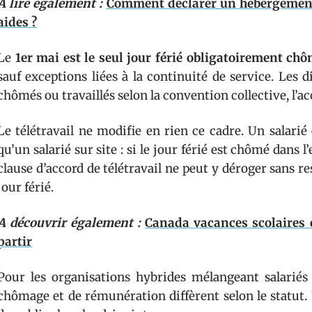
A lire également :
Comment déclarer un hébergement à
aides ?
Le
1er mai est le seul jour férié obligatoirement ch
sauf exceptions liées à la continuité de service. Les 
chômés ou travaillés selon la convention collective, l’ac
Le télétravail ne modifie en rien ce cadre. Un salarié
qu’un salarié sur site : si le jour férié est chômé dans l
clause d’accord de télétravail ne peut y déroger sans re
jour férié.
A découvrir également :
Canada vacances scolaires e
partir
Pour les organisations hybrides mélangeant salariés 
chômage et de rémunération diffèrent selon le statut. 