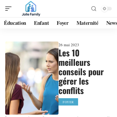
Éducation
Enfant
Foyer
Maternité
New
26 mai 2023
Les 10
meilleurs
conseils pour
gérer les
conflits
FOYER