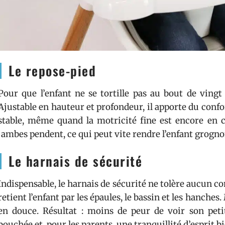
Le repose-pied
Pour que l’enfant ne se tortille pas au bout de vingt
Ajustable en hauteur et profondeur, il apporte du confor
stable, même quand la motricité fine est encore en co
jambes pendent, ce qui peut vite rendre l’enfant grognon 
Le harnais de sécurité
Indispensable, le harnais de sécurité ne tolère aucun co
retient l’enfant par les épaules, le bassin et les hanches
en douce. Résultat : moins de peur de voir son petit 
bouchée et, pour les parents, une tranquillité d’esprit b