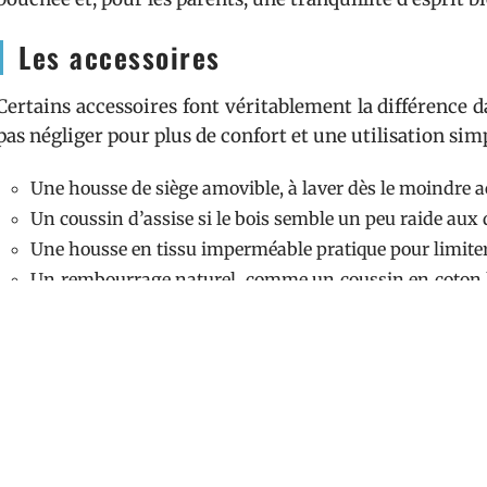
Les accessoires
Certains accessoires font véritablement la différence da
pas négliger pour plus de confort et une utilisation simp
Une housse de siège amovible, à laver dès le moindre a
Un coussin d’assise si le bois semble un peu raide aux 
Une housse en tissu imperméable pratique pour limiter 
Un rembourrage naturel, comme un coussin en coton 
;
Des roulettes qui rendent le déplacement moins fastidie
Un système pliant qui libère de la place en quelques se
Les règles de sécurité
Une seule ligne de conduite : être strict sur la sécu