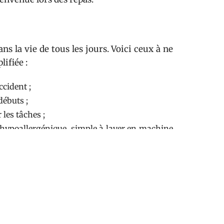
ns la vie de tous les jours. Voici ceux à ne
lifiée :
ccident ;
débuts ;
les tâches ;
hypoallergénique, simple à laver en machine
ux d’une pièce à l’autre ;
condes, utile dans un espace réduit.
rité. Les normes sont là pour garantir la