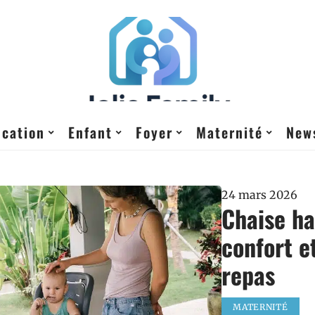
cation
Enfant
Foyer
Maternité
New
24 mars 2026
Chaise ha
confort e
repas
MATERNITÉ